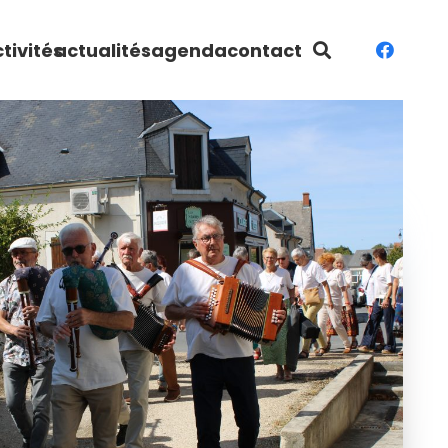
tivités
actualités
agenda
contact