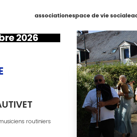
association
espace de vie sociale
ac
bre 2026
E
UTIVET
usiciens routiniers