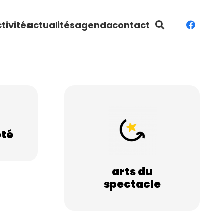
tivités
actualités
agenda
contact
été
arts du
spectacle