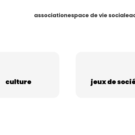
association
espace de vie sociale
ac
culture
jeux de soci