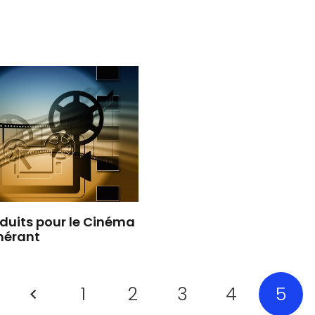
éduits pour le Cinéma
inérant
1
2
3
4
5