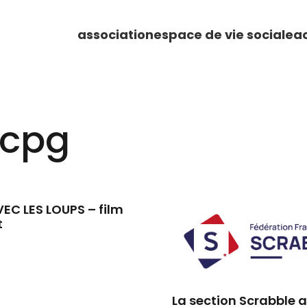
association
espace de vie sociale
ac
acpg
EC LES LOUPS – film
t
La section Scrabble 