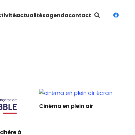
tivités
actualités
agenda
contact
Cinéma en plein air
adhère à