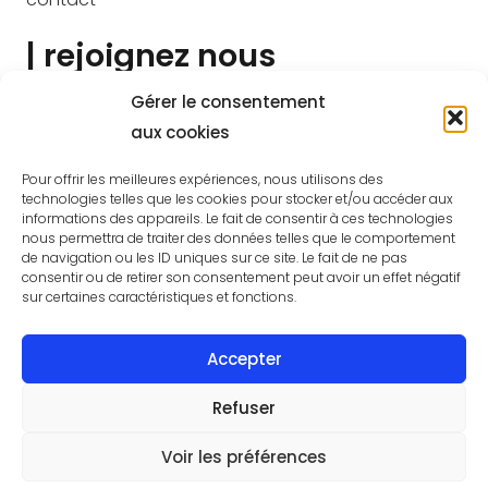
| rejoignez nous
Gérer le consentement
aux cookies
Pour offrir les meilleures expériences, nous utilisons des
| sites partenaires
technologies telles que les cookies pour stocker et/ou accéder aux
informations des appareils. Le fait de consentir à ces technologies
nous permettra de traiter des données telles que le comportement
Foyers Ruraux du Cher
de navigation ou les ID uniques sur ce site. Le fait de ne pas
consentir ou de retirer son consentement peut avoir un effet négatif
sur certaines caractéristiques et fonctions.
caf du cher
Plaimpied-Givaudins
Accepter
amap des cinq +
Refuser
Voir les préférences
2022 |
la grande cuillère
|
Mentions légales &