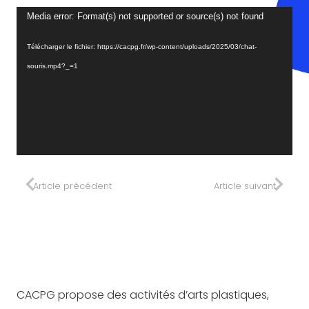
Lecteur
Media error: Format(s) not supported or source(s) not found
vidéo
Télécharger le fichier: https://cacpg.fr/wp-content/uploads/2025/03/chat-
souris.mp4?_=1
Article précédent
Article suivant
CACPG propose des activités d’arts plastiques,